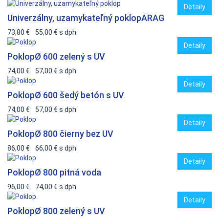
Detaily
Univerzálny, uzamykateľný poklop
ARAG
73,80 €
55,00 €
s dph
Detaily
Poklop
Ø 600 zelený s UV
74,00 €
57,00 €
s dph
Detaily
Poklop
Ø 600 šedý betón s UV
74,00 €
57,00 €
s dph
Detaily
Poklop
Ø 800 čierny bez UV
86,00 €
66,00 €
s dph
Detaily
Poklop
Ø 800 pitná voda
96,00 €
74,00 €
s dph
Detaily
Poklop
Ø 800 zelený s UV