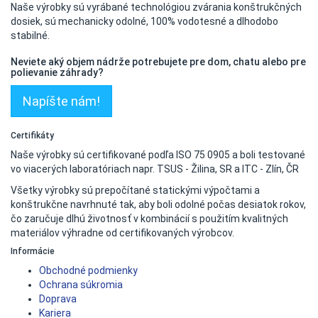
Naše výrobky sú vyrábané technológiou zvárania konštrukčných
dosiek, sú mechanicky odolné, 100% vodotesné a dlhodobo
stabilné.
Neviete aký objem nádrže potrebujete pre dom, chatu alebo pre
polievanie záhrady?
Napíšte nám!
Certifikáty
Naše výrobky sú certifikované podľa ISO 75 0905 a boli testované
vo viacerých laboratóriach napr. TSUS - Žilina, SR a ITC - Zlín, ČR
Všetky výrobky sú prepočítané statickými výpočtami a
konštrukčne navrhnuté tak, aby boli odolné počas desiatok rokov,
čo zaručuje dlhú životnosť v kombinácií s použitím kvalitných
materiálov výhradne od certifikovaných výrobcov.
Informácie
Obchodné podmienky
Ochrana súkromia
Doprava
Kariera