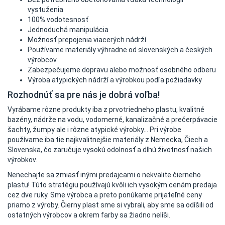
vystuženia
100% vodotesnosť
Jednoduchá manipulácia
Možnosť prepojenia viacerých nádrží
Používame materiály výhradne od slovenských a českých
výrobcov
Zabezpečujeme dopravu alebo možnosť osobného odberu
Výroba atypických nádrží a výrobkou podľa požiadavky
Rozhodnúť sa pre nás je dobrá voľba!
Vyrábame rôzne produkty iba z prvotriedneho plastu, kvalitné
bazény, nádrže na vodu, vodomerné, kanalizačné a prečerpávacie
šachty, žumpy ale i rôzne atypické výrobky... Pri výrobe
používame iba tie najkvalitnejšie materiály z Nemecka, Čiech a
Slovenska, čo zaručuje vysokú odolnosť a dlhú životnosť našich
výrobkov.
Nenechajte sa zmiasť inými predajcami o nekvalite čierneho
plastu! Túto stratégiu používajú kvôli ich vysokým cenám predaja
cez dve ruky. Sme výrobca a preto ponúkame prijateľné ceny
priamo z výroby. Čierny plast sme si vybrali, aby sme sa odíšili od
ostatných výrobcov a okrem farby sa žiadno nelíši.