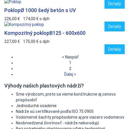
Detaily
Poklop
Ø 1000 šedý betón s UV
226,00 €
174,00 €
s dph
Detaily
Kompozitný poklop
B125 - 600x600
227,00 €
175,00 €
s dph
Detaily
< Naspäť
1
2
Ďalej >
Výhody našich plastových nádrží?
Sme výrobcom, preto sa vieme konštrukcne aj cenovo
prispôsobiť
Jednoduché osadenie
Nádrže sú certifikované podľa ISO 75 0905
Vodomerné šachty prispôsobime aj pre viacero vodomerov
Neobmedzená životnosť - nádrže nekorodujú
Bez potrebného obetónovania vďaka technológií