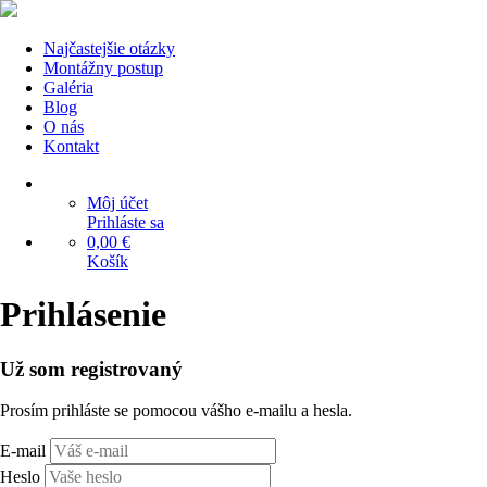
Najčastejšie otázky
Montážny postup
Galéria
Blog
O nás
Kontakt
Môj účet
Prihláste sa
0,00 €
Košík
Prihlásenie
Už som registrovaný
Prosím prihláste se pomocou vášho e-mailu a hesla.
E-mail
Heslo