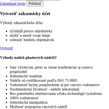
Zabudnuté heslo
Vytvoriť zákaznícky účet
Výhody zákazníckeho účtu:
rýchlejší proces objednávky
uložiť a meniť svoje údaje
zobraziť históriu objednávok
Vytvoriť
Výhody našich plastových nádrží?
Sme výrobcom, preto sa vieme konštrukcne aj cenovo
prispôsobiť
Jednoduché osadenie
Nádrže sú certifikované podľa ISO 75 0905
Vodomerné šachty prispôsobime aj pre viacero vodomerov
Neobmedzená životnosť - nádrže nekorodujú
Bez potrebného obetónovania vďaka technológií vystuženia
100% vodotesnosť
Jednoduchá manipulácia
Možnosť prepojenia viacerých nádrží