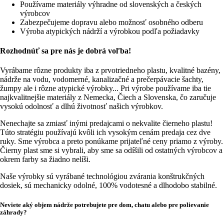
Používame materiály výhradne od slovenských a českých
výrobcov
Zabezpečujeme dopravu alebo možnosť osobného odberu
Výroba atypických nádrží a výrobkou podľa požiadavky
Rozhodnúť sa pre nás je dobrá voľba!
Vyrábame rôzne produkty iba z prvotriedneho plastu, kvalitné bazény,
nádrže na vodu, vodomerné, kanalizačné a prečerpávacie šachty,
žumpy ale i rôzne atypické výrobky... Pri výrobe používame iba tie
najkvalitnejšie materiály z Nemecka, Čiech a Slovenska, čo zaručuje
vysokú odolnosť a dlhú životnosť našich výrobkov.
Nenechajte sa zmiasť inými predajcami o nekvalite čierneho plastu!
Túto stratégiu používajú kvôli ich vysokým cenám predaja cez dve
ruky. Sme výrobca a preto ponúkame prijateľné ceny priamo z výroby.
Čierny plast sme si vybrali, aby sme sa odíšili od ostatných výrobcov a
okrem farby sa žiadno nelíši.
Naše výrobky sú vyrábané technológiou zvárania konštrukčných
dosiek, sú mechanicky odolné, 100% vodotesné a dlhodobo stabilné.
Neviete aký objem nádrže potrebujete pre dom, chatu alebo pre polievanie
záhrady?