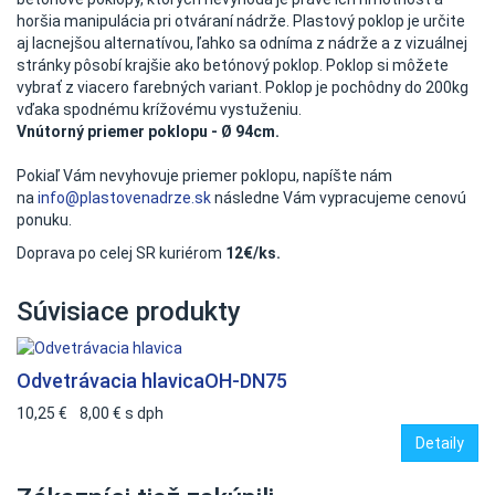
horšia manipulácia pri otváraní nádrže. Plastový poklop je určite
aj lacnejšou alternatívou, ľahko sa odníma z nádrže a z vizuálnej
stránky pôsobí krajšie ako betónový poklop. Poklop si môžete
vybrať z viacero farebných variant. Poklop je pochôdny do 200kg
vďaka spodnému krížovému vystuženiu.
Vnútorný priemer poklopu - Ø 94cm.
Pokiaľ Vám nevyhovuje priemer poklopu, napíšte nám
na
info@plastovenadrze.sk
následne Vám vypracujeme cenovú
ponuku.
Doprava po celej SR kuriérom
12€/ks.
Súvisiace produkty
Odvetrávacia hlavica
OH-DN75
10,25 €
8,00 €
s dph
Detaily