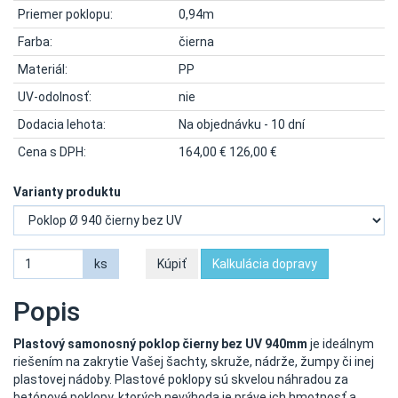
Priemer poklopu:
0,94m
Farba:
čierna
Materiál:
PP
UV-odolnosť:
nie
Dodacia lehota:
Na objednávku - 10 dní
Cena s DPH:
164,00 €
126,00 €
Varianty produktu
ks
Kúpiť
Kalkulácia dopravy
Popis
Plastový samonosný poklop
čierny bez UV 940mm
je ideálnym
riešením na zakrytie Vašej šachty, skruže, nádrže, žumpy či inej
plastovej nádoby. Plastové poklopy sú skvelou náhradou za
betónové poklopy, ktorých nevýhoda je práve ich hmotnosť a