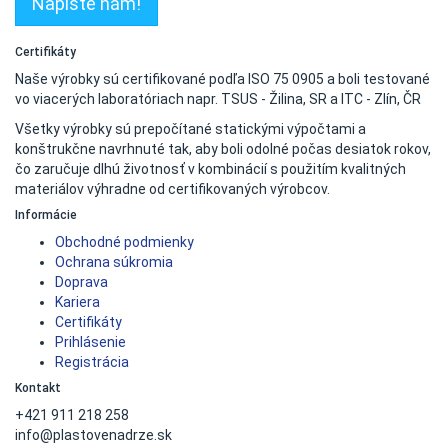
Napíšte nám!
Certifikáty
Naše výrobky sú certifikované podľa ISO 75 0905 a boli testované
vo viacerých laboratóriach napr. TSUS - Žilina, SR a ITC - Zlín, ČR
Všetky výrobky sú prepočítané statickými výpočtami a
konštrukčne navrhnuté tak, aby boli odolné počas desiatok rokov,
čo zaručuje dlhú životnosť v kombinácií s použitím kvalitných
materiálov výhradne od certifikovaných výrobcov.
Informácie
Obchodné podmienky
Ochrana súkromia
Doprava
Kariera
Certifikáty
Prihlásenie
Registrácia
Kontakt
+421 911 218 258
info@plastovenadrze.sk