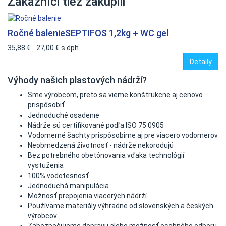
Zákazníci tiež zakúpili
Ročné balenie
SEPTIFOS 1,2kg + WC gel
35,88 €
27,00 €
s dph
Detaily
Výhody našich plastových nádrží?
Sme výrobcom, preto sa vieme konštrukcne aj cenovo
prispôsobiť
Jednoduché osadenie
Nádrže sú certifikované podľa ISO 75 0905
Vodomerné šachty prispôsobime aj pre viacero vodomerov
Neobmedzená životnosť - nádrže nekorodujú
Bez potrebného obetónovania vďaka technológií
vystuženia
100% vodotesnosť
Jednoduchá manipulácia
Možnosť prepojenia viacerých nádrží
Používame materiály výhradne od slovenských a českých
výrobcov