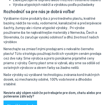
Zabezpečujeme dopravu alebo možnosť osobného odberu
Výroba atypických nádrží a výrobkou podľa požiadavky
Rozhodnúť sa pre nás je dobrá voľba!
Vyrábame rôzne produkty iba z prvotriedneho plastu, kvalitné
bazény, nádrže na vodu, vodomerné, kanalizačné a prečerpávacie
šachty, žumpy ale i rôzne atypické výrobky... Pri výrobe
používame iba tie najkvalitnejšie materiály z Nemecka, Čiech a
Slovenska, čo zaručuje vysokú odolnosť a dlhú životnosť našich
výrobkov.
Nenechajte sa zmiasť inými predajcami o nekvalite čierneho
plastu! Túto stratégiu používajú kvôli ich vysokým cenám predaja
cez dve ruky. Sme výrobca a preto ponúkame prijateľné ceny
priamo z výroby. Čierny plast sme si vybrali, aby sme sa odíšili od
ostatných výrobcov a okrem farby sa žiadno nelíši.
Naše výrobky sú vyrábané technológiou zvárania konštrukčných
dosiek, sú mechanicky odolné, 100% vodotesné a dlhodobo
stabilné.
Neviete aký objem nádrže potrebujete pre dom, chatu alebo pre
polievanie záhrady?