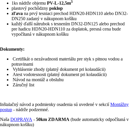
3
1ks nádrže objemu
PV-L-12,5m
plastový pochôdzny
poklop
zľava
na prvý tesniaci prechod HDN20-HDN110 alebo DN32-
DN250 zadaný v nákupnom košíku
každý ďalší nátrubok s tesnením DN32-DN125 alebo prechod
pre hadicu HDN20-HDN110 za doplatok, presná cena bude
vypočítaná v nákupnom košíku
Dokumenty:
Certifikát o nezávadnosti materiálu pre styk s pitnou vodou a
potravinami
Vyhlásenie zhody (platný dokument pri kolaudácii)
Atest vodotesnosti (platný dokument pri kolaudácii)
Návod na montáž a obsluhu
Záručný list
Inštalačný návod a podmienky osadenia sú uvedené v sekcií
Montážny
postup
- nádrže podzemné.
Naša
DOPRAVA
-
50km ZDARMA
(bude automaticky odpočítaná v
nákupnom košíku)