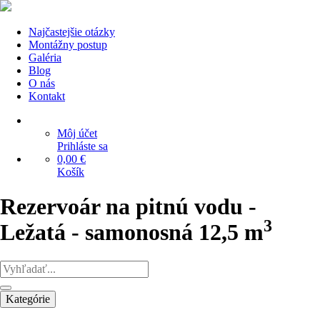
Najčastejšie otázky
Montážny postup
Galéria
Blog
O nás
Kontakt
Môj účet
Prihláste sa
0,00 €
Košík
Rezervoár na pitnú vodu -
3
Ležatá - samonosná 12,5 m
Kategórie