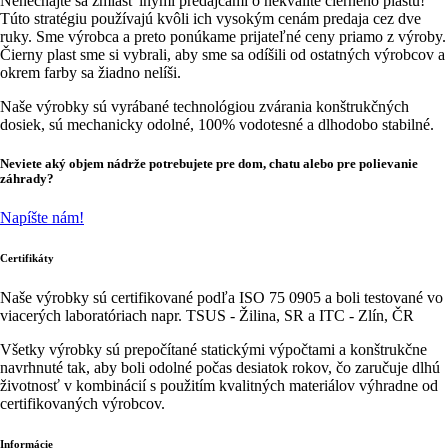
Nenechajte sa zmiasť inými predajcami o nekvalite čierneho plastu!
Túto stratégiu používajú kvôli ich vysokým cenám predaja cez dve
ruky. Sme výrobca a preto ponúkame prijateľné ceny priamo z výroby.
Čierny plast sme si vybrali, aby sme sa odíšili od ostatných výrobcov a
okrem farby sa žiadno nelíši.
Naše výrobky sú vyrábané technológiou zvárania konštrukčných
dosiek, sú mechanicky odolné, 100% vodotesné a dlhodobo stabilné.
Neviete aký objem nádrže potrebujete pre dom, chatu alebo pre polievanie
záhrady?
Napíšte nám!
Certifikáty
Naše výrobky sú certifikované podľa ISO 75 0905 a boli testované vo
viacerých laboratóriach napr. TSUS - Žilina, SR a ITC - Zlín, ČR
Všetky výrobky sú prepočítané statickými výpočtami a konštrukčne
navrhnuté tak, aby boli odolné počas desiatok rokov, čo zaručuje dlhú
životnosť v kombinácií s použitím kvalitných materiálov výhradne od
certifikovaných výrobcov.
Informácie