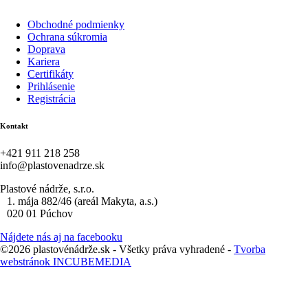
Obchodné podmienky
Ochrana súkromia
Doprava
Kariera
Certifikáty
Prihlásenie
Registrácia
Kontakt
+421 911 218 258
info@plastovenadrze.sk
Plastové nádrže, s.r.o.
1. mája 882/46 (areál Makyta, a.s.)
020 01 Púchov
Nájdete nás aj na facebooku
©2026 plastovénádrže.sk - Všetky práva vyhradené -
Tvorba
webstránok INCUBEMEDIA