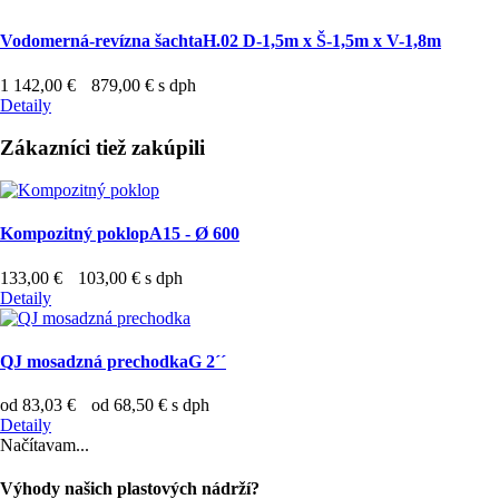
Vodomerná-revízna šachta
H.02 D-1,5m x Š-1,5m x V-1,8m
1 142,00 €
879,00 €
s dph
Detaily
Zákazníci tiež zakúpili
Kompozitný poklop
A15 - Ø 600
133,00 €
103,00 €
s dph
Detaily
QJ mosadzná prechodka
G 2´´
od 83,03 €
od 68,50 €
s dph
Detaily
Načítavam...
Výhody našich plastových nádrží?