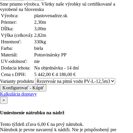
Sme priamo výrobca. Všetky naše výrobky sú certifikované a
vyrobené na Slovensku
Výrobca:
plastovenadrze.sk
Priemer:
2,30m
Dĺžka:
3,00m
Výška (celková):
2,82m
Hmotnosť:
330kg
Farba:
biela
Materiál:
Potravinársky PP
UV-odolnosť:
nie
Dodacia lehota:
Na objednávku - 14 dní
Cena s DPH:
5 442,00 €
4 186,00 €
Varianty produktu
Konfigurovať - Kúpiť
Kalkulácia dopravy
×
Umiestnenie nátrubku na nádrž
Tento týždeň zľava 6,00 € na prvý nátrubok.
Nátrubok je pevne navarený k nádrži. Nie je prispôsobený pre