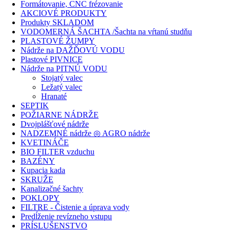
Formátovanie, CNC frézovanie
AKCIOVÉ PRODUKTY
Produkty SKLADOM
VODOMERNÁ ŠACHTA /Šachta na vŕtanú studňu
PLASTOVÉ ŽUMPY
Nádrže na DAŽĎOVÚ VODU
Plastové PIVNICE
Nádrže na PITNÚ VODU
Stojatý valec
Ležatý valec
Hranaté
SEPTIK
POŽIARNE NÁDRŽE
Dvojplášťové nádrže
NADZEMNÉ nádrže ◎ AGRO nádrže
KVETINÁČE
BIO FILTER vzduchu
BAZÉNY
Kupacia kada
SKRUŽE
Kanalizačné šachty
POKLOPY
FILTRE - Čistenie a úprava vody
Predĺženie revízneho vstupu
PRÍSLUŠENSTVO