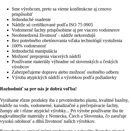
Sme výrobcom, preto sa vieme konštrukcne aj cenovo
prispôsobiť
Jednoduché osadenie
Nádrže sú certifikované podľa ISO 75 0905
Vodomerné šachty prispôsobime aj pre viacero vodomerov
Neobmedzená životnosť - nádrže nekorodujú
Bez potrebného obetónovania vďaka technológií vystuženia
100% vodotesnosť
Jednoduchá manipulácia
Možnosť prepojenia viacerých nádrží
Používame materiály výhradne od slovenských a českých
výrobcov
Zabezpečujeme dopravu alebo možnosť osobného odberu
Výroba atypických nádrží a výrobkou podľa požiadavky
Rozhodnúť sa pre nás je dobrá voľba!
Vyrábame rôzne produkty iba z prvotriedneho plastu, kvalitné bazény,
nádrže na vodu, vodomerné, kanalizačné a prečerpávacie šachty,
žumpy ale i rôzne atypické výrobky... Pri výrobe používame iba tie
najkvalitnejšie materiály z Nemecka, Čiech a Slovenska, čo zaručuje
vysokú odolnosť a dlhú životnosť našich výrobkov.