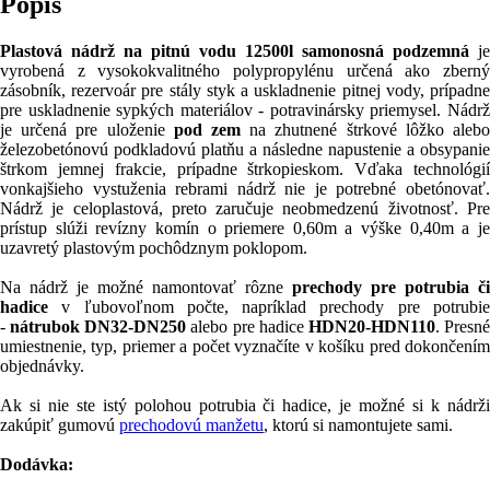
Popis
Plastová nádrž na pitnú vodu 12500l samonosná podzemná
je
vyrobená z vysokokvalitného polypropylénu určená ako zberný
zásobník, rezervoár pre stály styk a uskladnenie pitnej vody, prípadne
pre uskladnenie sypkých materiálov - potravinársky priemysel. Nádrž
je určená pre uloženie
pod zem
na zhutnené štrkové lôžko aleb
železobetónovú podkladovú platňu a následne napustenie a obsypanie
štrkom jemnej frakcie, prípadne štrkopieskom. Vďaka technológií
vonkajšieho vystuženia rebrami nádrž nie je potrebné obetónovať.
Nádrž je celoplastová, preto zaručuje neobmedzenú životnosť. Pre
prístup slúži revízny komín o priemere 0,60m a výške 0,40m a je
uzavretý plastovým pochôdznym poklopom.
Na nádrž je možné namontovať rôzne
prechody pre potrubia či
hadice
v ľubovoľnom počte, napríklad prechody pre potrubie
-
nátrubok DN32-DN250
alebo pre hadice
HDN20-HDN110
. Presn
umiestnenie, typ, priemer a počet vyznačíte v košíku pred dokončením
objednávky.
Ak si nie ste istý polohou potrubia či hadice, je možné si k nádrži
zakúpiť gumovú
prechodovú manžetu
, ktorú si namontujete sami.
Dodávka: